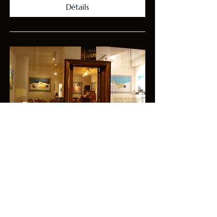
Détails
Brussels Guitar Duo à ArtBase
jeu. 13 mars
Plus d'infos
Détails